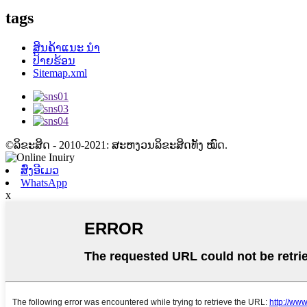
tags
ສິນຄ້າແນະ ນຳ
ປ້າຍຮ້ອນ
Sitemap.xml
©ລິຂະສິດ - 2010-2021: ສະຫງວນລິຂະສິດທັງ ໝົດ.
ສົ່ງອີເມວ
WhatsApp
x