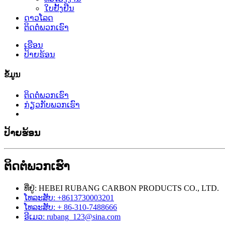
ໃບຢັ້ງຢືນ
ດາວໂລດ
ຕິດ​ຕໍ່​ພວກ​ເຮົາ
ເຮືອນ
ປ້າຍຮ້ອນ
ຂໍ້ມູນ
ຕິດ​ຕໍ່​ພວກ​ເຮົາ
ກ່ຽວ​ກັບ​ພວກ​ເຮົາ
ປ້າຍຮ້ອນ
ຕິດ​ຕໍ່​ພວກ​ເຮົາ
ທີ່ຢູ່: HEBEI RUBANG CARBON PRODUCTS CO., LTD.
ໂທລະສັບ: +8613730003201
ໂທລະສັບ: + 86-310-7488666
ອີເມວ: rubang_123@sina.com