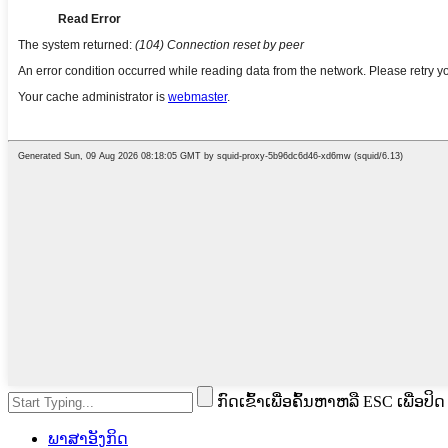
ກົດເຂົ້າເພື່ອຄົ້ນຫາຫລື ESC ເພື່ອປິດ
ພາສາອັງກິດ