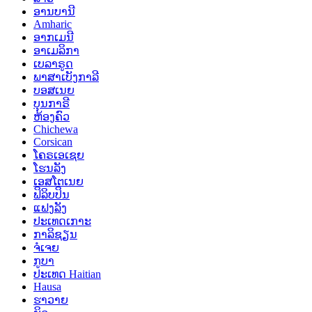
ອານບານີ
Amharic
ອາກເມນີ
ອາເມລິກາ
ເບລາຣູດ
ພາສາເບັງກາລີ
ບອສເນຍ
ບຸນກາຣີ
ຫ້ອງຄົວ
Chichewa
Corsican
ໂຄຣເອເຊຍ
ໂຮນລັງ
ເອສໂຕເນຍ
ຟິລິບປິນ
ແຟງລັງ
ປະເທດເກາະ
ກາລິຊຽນ
ຈໍເຈຍ
ກູບາ
ປະເທດ Haitian
Hausa
ຮາວາຍ