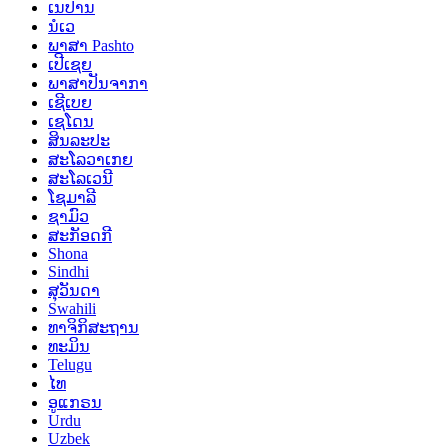
ເນປານ
ນໍເວ
ພາສາ Pashto
ເປີເຊຍ
ພາສາປັນຈາກາ
ເຊີເບຍ
ເຊໂດນ
ສິນລະປະ
ສະໂລວາເກຍ
ສະໂລເວນີ
ໂຊມາລີ
ຊາມົວ
ສະກັອດກີ
Shona
Sindhi
ສຸວັນດາ
Swahili
ທາຈິກິສະຖານ
ທະມິນ
Telugu
ໄທ
ອູແກຣນ
Urdu
Uzbek