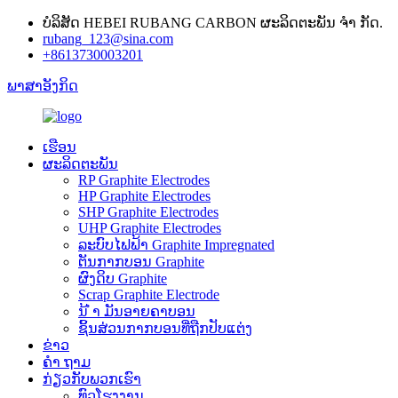
ບໍລິສັດ HEBEI RUBANG CARBON ຜະລິດຕະພັນ ຈຳ ກັດ.
rubang_123@sina.com
+8613730003201
ພາສາອັງກິດ
ເຮືອນ
ຜະລິດຕະພັນ
RP Graphite Electrodes
HP Graphite Electrodes
SHP Graphite Electrodes
UHP Graphite Electrodes
ລະບົບໄຟຟ້າ Graphite Impregnated
ຕັນກາກບອນ Graphite
ຜົງດິບ Graphite
Scrap Graphite Electrode
ນ້ ຳ ມັນອາຍຄາບອນ
ຊິ້ນສ່ວນກາກບອນທີ່ຖືກປັບແຕ່ງ
ຂ່າວ
ຄຳ ຖາມ
ກ່ຽວ​ກັບ​ພວກ​ເຮົາ
ທົວໂຮງງານ