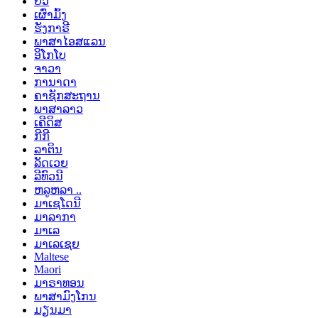
ຍິວ
ເຜົ່າມົ້ງ
ຮັງກາຣີ
ພາສາໄອສແລນ
ອິໂກໂບ
ຈາວາ
ການາດາ
ຄາຊັກສະຖານ
ພາສາລາວ
ເຄີດິສ
ກີກີ
ລາຕິນ
ລັດເວຍ
ລີທົວນີ
ຫລູຫລາ ..
ມາເຊໂດນີ
ມາລາກາ
ມາເລ
ມາເລເຊຍ
Maltese
Maori
ມາຣາທອນ
ພາສາມົງໂກນ
ມຽນມາ