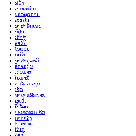
ຝຣັ່ງ
ເຢຍລະມັນ
ປອກຕຸຍການ
ສະເປນ
ພາສາລັດເຊຍ
ຍີ່ປຸ່ນ
ເກົາຫຼີ
ອາຣັບ
ໄອແລນ
ກເຣັກ
ພາສາຕຸລະກີ
ອິຕາລຽນ
ເດນມາກ
ໂຣມານີ
ອິນໂດເນເຊຍ
ເຊັກ
ພາສາແອັສປາຍ
ຊູແອັດ
ໂປໂລຍ
ປະເທດແບນຊິກ
ກາຕາລັງ
Esperanto
ຮິນດູ
ລາວ