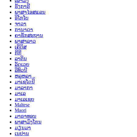
ເຜົ່າມົ້ງ
ຮັງກາຣີ
ພາສາໄອສແລນ
ອິໂກໂບ
ຈາວາ
ການາດາ
ຄາຊັກສະຖານ
ພາສາລາວ
ເຄີດິສ
ກີກີ
ລາຕິນ
ລັດເວຍ
ລີທົວນີ
ຫລູຫລາ ..
ມາເຊໂດນີ
ມາລາກາ
ມາເລ
ມາເລເຊຍ
Maltese
Maori
ມາຣາທອນ
ພາສາມົງໂກນ
ມຽນມາ
ເນປານ