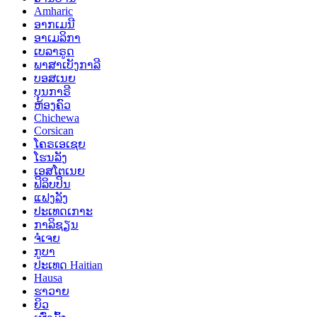
Amharic
ອາກເມນີ
ອາເມລິກາ
ເບລາຣູດ
ພາສາເບັງກາລີ
ບອສເນຍ
ບຸນກາຣີ
ຫ້ອງຄົວ
Chichewa
Corsican
ໂຄຣເອເຊຍ
ໂຮນລັງ
ເອສໂຕເນຍ
ຟິລິບປິນ
ແຟງລັງ
ປະເທດເກາະ
ກາລິຊຽນ
ຈໍເຈຍ
ກູບາ
ປະເທດ Haitian
Hausa
ຮາວາຍ
ຍິວ