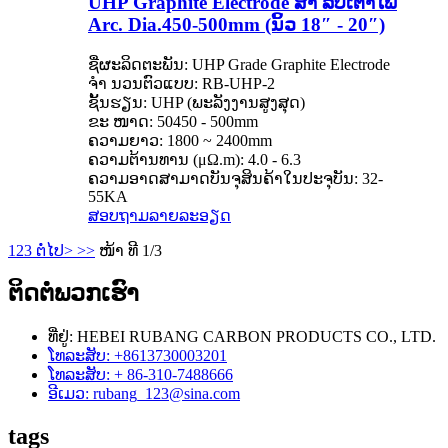
UHP Graphite Electrode ສຳ ລັບເຕົາໄຟ
Arc. Dia.450-500mm (ນິ້ວ 18″ - 20″)
ຊື່ຜະລິດຕະພັນ: UHP Grade Graphite Electrode
ຈຳ ນວນຕົວແບບ: RB-UHP-2
ຊັ້ນຮຽນ: UHP (ພະລັງງານສູງສຸດ)
ຂະ ໜາດ: 50450 - 500mm
ຄວາມຍາວ: 1800 ~ 2400mm
ຄວາມຕ້ານທານ (μΩ.m): 4.0 - 6.3
ຄວາມອາດສາມາດບັນຈຸສິນຄ້າໃນປະຈຸບັນ: 32-
55KA
ສອບຖາມ
ລາຍລະອຽດ
1
2
3
ຕໍ່ໄປ>
>>
ໜ້າ ທີ 1/3
ຕິດ​ຕໍ່​ພວກ​ເຮົາ
ທີ່ຢູ່: HEBEI RUBANG CARBON PRODUCTS CO., LTD.
ໂທລະສັບ: +8613730003201
ໂທລະສັບ: + 86-310-7488666
ອີເມວ: rubang_123@sina.com
tags