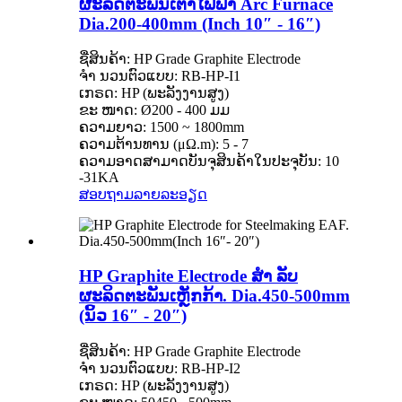
ຜະລິດຕະພັນເຕົາໄຟຟ້າ Arc Furnace
Dia.200-400mm (Inch 10″ - 16″)
ຊື່ສິນຄ້າ: HP Grade Graphite Electrode
ຈຳ ນວນຕົວແບບ: RB-HP-I1
ເກຣດ: HP (ພະລັງງານສູງ)
ຂະ ໜາດ: Ø200 - 400 ມມ
ຄວາມຍາວ: 1500 ~ 1800mm
ຄວາມຕ້ານທານ (μΩ.m): 5 - 7
ຄວາມອາດສາມາດບັນຈຸສິນຄ້າໃນປະຈຸບັນ: 10
-31KA
ສອບຖາມ
ລາຍລະອຽດ
HP Graphite Electrode ສຳ ລັບ
ຜະລິດຕະພັນເຫຼັກກ້າ. Dia.450-500mm
(ນິ້ວ 16″ - 20″)
ຊື່ສິນຄ້າ: HP Grade Graphite Electrode
ຈຳ ນວນຕົວແບບ: RB-HP-I2
ເກຣດ: HP (ພະລັງງານສູງ)