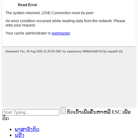
ກົດເຂົ້າເພື່ອຄົ້ນຫາຫລື ESC ເພື່ອ
ປິດ
ພາສາອັງກິດ
ຝຣັ່ງ