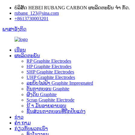
ບໍລິສັດ HEBEI RUBANG CARBON ຜະລິດຕະພັນ ຈຳ ກັດ.
rubang_123@sina.com
+8613730003201
ພາສາອັງກິດ
ເຮືອນ
ຜະລິດຕະພັນ
RP Graphite Electrodes
HP Graphite Electrodes
SHP Graphite Electrodes
UHP Graphite Electrodes
ລະບົບໄຟຟ້າ Graphite Impregnated
ຕັນກາກບອນ Graphite
ຜົງດິບ Graphite
Scrap Graphite Electrode
ນ້ ຳ ມັນອາຍຄາບອນ
ຊິ້ນສ່ວນກາກບອນທີ່ຖືກປັບແຕ່ງ
ຂ່າວ
ຄຳ ຖາມ
ກ່ຽວ​ກັບ​ພວກ​ເຮົາ
ທົວໂຮງງານ