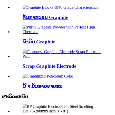
ຕັນກາກບອນ Graphite
ຜົງດິບ Graphite
Scrap Graphite Electrode
ນ້ ຳ ມັນອາຍຄາບອນ
ຜະລິດຕະພັນ