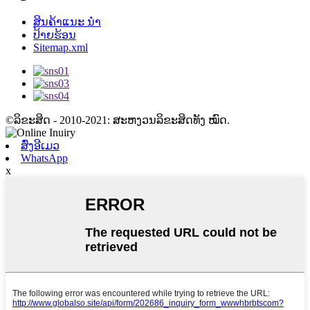
ສິນຄ້າແນະ ນຳ
ປ້າຍຮ້ອນ
Sitemap.xml
©ລິຂະສິດ - 2010-2021: ສະຫງວນລິຂະສິດທັງ ໝົດ.
ສົ່ງອີເມວ
WhatsApp
x