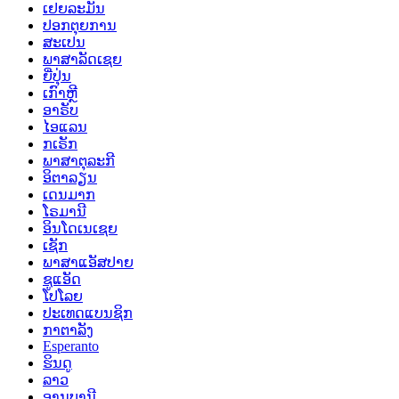
ເຢຍລະມັນ
ປອກຕຸຍການ
ສະເປນ
ພາສາລັດເຊຍ
ຍີ່ປຸ່ນ
ເກົາຫຼີ
ອາຣັບ
ໄອແລນ
ກເຣັກ
ພາສາຕຸລະກີ
ອິຕາລຽນ
ເດນມາກ
ໂຣມານີ
ອິນໂດເນເຊຍ
ເຊັກ
ພາສາແອັສປາຍ
ຊູແອັດ
ໂປໂລຍ
ປະເທດແບນຊິກ
ກາຕາລັງ
Esperanto
ຮິນດູ
ລາວ
ອານບານີ