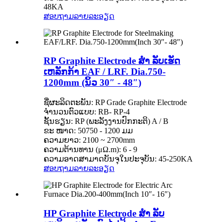
48KA
ສອບຖາມ
ລາຍລະອຽດ
RP Graphite Electrode ສຳ ລັບເຮັດ
ເຫລັກກ້າ EAF / LRF. Dia.750-
1200mm (ນິ້ວ 30″ - 48″)
ຊື່ຜະລິດຕະພັນ: RP Grade Graphite Electrode
ຈໍານວນຕົວແບບ: RB- ​​RP-4
ຊັ້ນຮຽນ: RP (ພະລັງງານປົກກະຕິ) A / B
ຂະ ໜາດ: 50750 - 1200 ມມ
ຄວາມຍາວ: 2100 ~ 2700mm
ຄວາມຕ້ານທານ (μΩ.m): 6 - 9
ຄວາມອາດສາມາດບັນຈຸໃນປະຈຸບັນ: 45-250KA
ສອບຖາມ
ລາຍລະອຽດ
HP Graphite Electrode ສຳ ລັບ