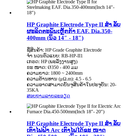
HP Graphite Electrode Type II ສຳ ລັບ
ຜະລິດຕະພັນເຫຼັກກ້າ EAF. Dia.350-
400mm (ນິ້ວ 14″ - 18″)
ຊື່ສິນຄ້າ: HP Grade Graphite Electrode
ຈຳ ນວນຕົວແບບ: RB-HP-II1
ເກຣດ: HP (ພະລັງງານສູງ)
ຂະ ໜາດ: Ø350 - 400 ມມ
ຄວາມຍາວ: 1800 ~ 2400mm
ຄວາມຕ້ານທານ (μΩ.m): 4.5 - 6.5
ຄວາມອາດສາມາດບັນຈຸສິນຄ້າໃນປະຈຸບັນ: 20-
35KA
ສອບຖາມ
ລາຍລະອຽດ
HP Graphite Electrode Type II ສຳ ລັບ
ເຕົາໄຟຟ້າ Arc ເຕົາໄຟໄດ້ຂະ ໜາດ