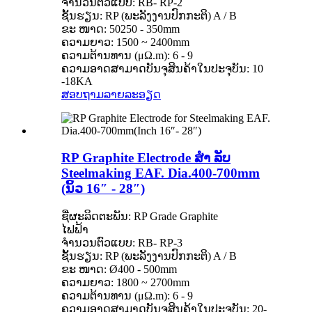
ຈໍານວນຕົວແບບ: RB- ​​RP-2
ຊັ້ນຮຽນ: RP (ພະລັງງານປົກກະຕິ) A / B
ຂະ ໜາດ: 50250 - 350mm
ຄວາມຍາວ: 1500 ~ 2400mm
ຄວາມຕ້ານທານ (μΩ.m): 6 - 9
ຄວາມອາດສາມາດບັນຈຸສິນຄ້າໃນປະຈຸບັນ: 10
-18KA
ສອບຖາມ
ລາຍລະອຽດ
RP Graphite Electrode ສຳ ລັບ
Steelmaking EAF. Dia.400-700mm
(ນິ້ວ 16″ - 28″)
ຊື່ຜະລິດຕະພັນ: RP Grade Graphite
ໄຟຟ້າ
ຈໍານວນຕົວແບບ: RB- ​​RP-3
ຊັ້ນຮຽນ: RP (ພະລັງງານປົກກະຕິ) A / B
ຂະ ໜາດ: Ø400 - 500mm
ຄວາມຍາວ: 1800 ~ 2700mm
ຄວາມຕ້ານທານ (μΩ.m): 6 - 9
ຄວາມອາດສາມາດບັນຈຸສິນຄ້າໃນປະຈຸບັນ: 20-