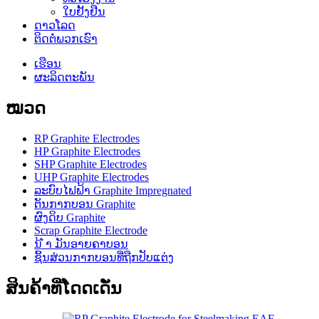
ໃບຢັ້ງຢືນ
ດາວໂລດ
ຕິດ​ຕໍ່​ພວກ​ເຮົາ
ເຮືອນ
ຜະລິດຕະພັນ
ໝວດ
RP Graphite Electrodes
HP Graphite Electrodes
SHP Graphite Electrodes
UHP Graphite Electrodes
ລະບົບໄຟຟ້າ Graphite Impregnated
ຕັນກາກບອນ Graphite
ຜົງດິບ Graphite
Scrap Graphite Electrode
ນ້ ຳ ມັນອາຍຄາບອນ
ຊິ້ນສ່ວນກາກບອນທີ່ຖືກປັບແຕ່ງ
ສິນຄ້າທີ່ໂດດເດັ່ນ