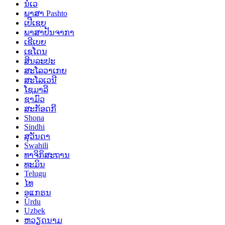
ນໍເວ
ພາສາ Pashto
ເປີເຊຍ
ພາສາປັນຈາກາ
ເຊີເບຍ
ເຊໂດນ
ສິນລະປະ
ສະໂລວາເກຍ
ສະໂລເວນີ
ໂຊມາລີ
ຊາມົວ
ສະກັອດກີ
Shona
Sindhi
ສຸວັນດາ
Swahili
ທາຈິກິສະຖານ
ທະມິນ
Telugu
ໄທ
ອູແກຣນ
Urdu
Uzbek
ຫວຽດນາມ