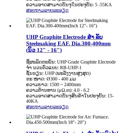
ຄວາມອາດສາມາດບັນຈຸໃນປະຈຸບັນ: 5 -55KA
ສອບຖາມ
ລາຍລະອຽດ
UHP Graphite Electrode ສຳ ລັບ
Steelmaking EAF. Dia.300-400mm
(ນິ້ວ 12″ - 16″)
ຊື່ຜະລິດຕະພັນ: UHP Grade Graphite Electrode
ຈຳ ນວນຕົວແບບ: RB-UHP-1
ຊັ້ນຮຽນ: UHP (ພະລັງງານສູງສຸດ)
ຂະ ໜາດ: Ø300 - 400 ມມ
ຄວາມຍາວ: 1500 ~ 2400mm
ຄວາມຕ້ານທານ (μΩ.m): 4.0 - 6.2
ຄວາມອາດສາມາດບັນຈຸສິນຄ້າໃນປະຈຸບັນ: 15-
40KA
ສອບຖາມ
ລາຍລະອຽດ