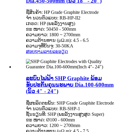
Dia.450-500mm (ນິ້ວ 18″ - 20″)
ຊື່ສິນຄ້າ: HP Grade Graphite Electrode
ຈຳ ນວນຕົວແບບ: RB-HP-II2
ເກຣດ: HP (ພະລັງງານສູງ)
ຂະ ໜາດ: 50450 - 500mm
ຄວາມຍາວ: 1800 ~ 2700mm
ຄວາມຕ້ານທານ (μΩ.m): 4.5 - 6.5
ຄວາມຈຸທີ່ບັນຈຸ: 30-50KA
ສອບຖາມ
ລາຍລະອຽດ
ລະບົບໄຟຟ້າ SHP Graphite ພ້ອມ
ຮັບປະກັນຄຸນນະພາບ Dia.100-600mm
(ນິ້ວ 4″ - 24″)
ຊື່ຜະລິດຕະພັນ: SHP Grade Graphite Electrode
ຈຳ ນວນຕົວແບບ: RB-SHP-1
ຊັ້ນຮຽນທີ: SHP (ພະລັງງານສູງສຸດ Super)
ຂະ ໜາດ: Ø100 - 600mm
ຄວາມຍາວ: 1200 ~ 2700mm
ຄວາມຕ້ານທານ (μΩ.m): 4.5 - 7.5