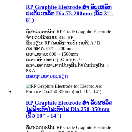
RP Graphite Electrode ສຳ ລັບເຫລັກ
ປະດັບເຫລັກ Dia.75-200mm (ນິ້ວ 3″ -
8″)
ຊື່ຜະລິດຕະພັນ: RP Grade Graphite Electrode
ຈໍານວນຕົວແບບ: RB- ​​RP-1
ຊັ້ນຮຽນ: RP (ພະລັງງານປົກກະຕິ) A / B
ຂະ ໜາດ: Ø75 - 200mm
ຄວາມຍາວ: 800 ~ 1500mm
ຄວາມຕ້ານທານ (μΩ.m): 6 - 9
ຄວາມອາດສາມາດບັນຈຸສິນຄ້າໃນປະຈຸບັນ: 1 -
8KA
ສອບຖາມ
ລາຍລະອຽດ
RP Graphite Electrode ສຳ ລັບຜະລິດ
ໄຟຟ້າເຕົາໄຟເຕົາໄຟ Dia.250-350mm
(ນິ້ວ 10″ - 14″)
ຊື່ຜະລິດຕະພັນ: RP Grade Graphite Electrode